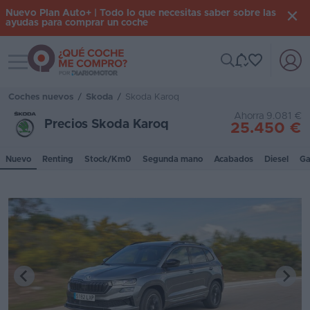
Nuevo Plan Auto+ | Todo lo que necesitas saber sobre las
ayudas para comprar un coche
Toggle navigation
Iniciar
sesión
Coches nuevos
/
Skoda
/
Skoda Karoq
Ahorra 9.081 €
Precios Skoda Karoq
25.450 €
Inicio
Nuevo
Renting
Stock/Km0
Segunda mano
Acabados
Diesel
Ga
Coches
nuevos
Renting
Suscripción
Stock
KM
0