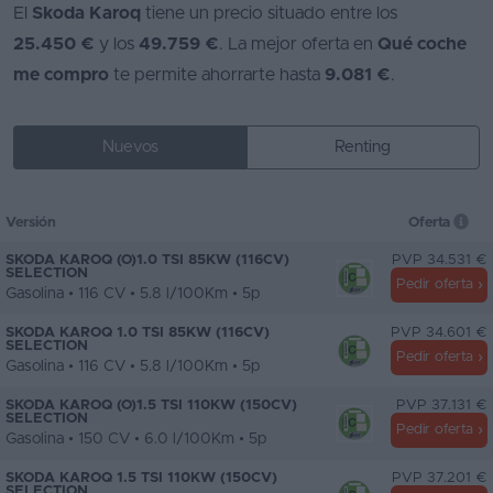
El
Skoda Karoq
tiene un precio situado entre los
25.450 €
y los
49.759 €
. La mejor oferta en
Qué coche
me compro
te permite ahorrarte hasta
9.081 €
.
Nuevos
Renting
Versión
Oferta
SKODA KAROQ (O)1.0 TSI 85KW (116CV)
PVP 34.531 €
SELECTION
Pedir oferta
Gasolina • 116 CV • 5.8 l/100Km • 5p
SKODA KAROQ 1.0 TSI 85KW (116CV)
PVP 34.601 €
SELECTION
Pedir oferta
Gasolina • 116 CV • 5.8 l/100Km • 5p
SKODA KAROQ (O)1.5 TSI 110KW (150CV)
PVP 37.131 €
SELECTION
Pedir oferta
Gasolina • 150 CV • 6.0 l/100Km • 5p
SKODA KAROQ 1.5 TSI 110KW (150CV)
PVP 37.201 €
SELECTION