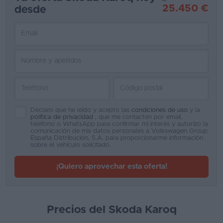
25.450 €
desde
Favoritos
Concesionarios
Vender
coche
Blog
Declaro que he leído y acepto las
condiciones de uso
y la
Ventas
política de privacidad
, que me contacten por email,
de
teléfono o WhatsApp para confirmar mi interés y autorizo la
comunicación de mis datos personales a Volkswagen Group
coches
España Distribución, S.A. para proporcionarme información
sobre el vehículo solicitado.
2026
¡Quiero aprovechar esta oferta!
Precios del Skoda Karoq