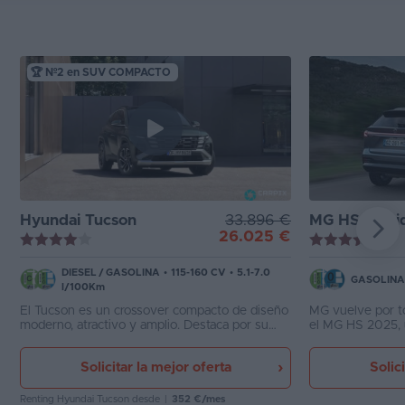
🏆 Nº2 en SUV COMPACTO
Hyundai Tucson
33.896 €
MG HS Híbri
26.025 €
DIESEL
/
GASOLINA
•
115-160 CV
•
5.1-7.0
GASOLINA
l/100Km
El Tucson es un crossover compacto de diseño
MG vuelve por t
moderno, atractivo y amplio. Destaca por su
el MG HS 2025,
presencia impactante, una calidad de
adentrarse en el
terminación muy mejorada y la amplia oferta de
sistema mecánico
Solicitar la mejor oferta
Solic
motores con etiqueta ECO.
emisiones de CO
considerablemen
una autonomía e
Renting Hyundai Tucson
desde
|
352 €/mes