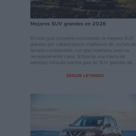
Segunda
mano
Mejores SUV grandes en 2026
Eléctricos
En esta guía completa encontrarás os mejores SUV
Híbridos
grandes por calidad-precio. Hablamos de coches d
tamaño considerable, con gran maletero, pero no
Ofertas
necesariamente caros. Si buscas una marca de
prestigio consulta nuestra guía de SUV grandes de
Asistente
lujo,...
SEGUIR LEYENDO
Foro
de
opiniones
Guías
de
compra
Comparador