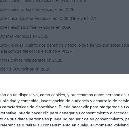
oches chinos más vendidos en España en 2026
oches para ciudad más vendidos en 2026
oches híbridos más vendidos en 2026 (HEV y PHEV)
oches eléctricos más vendidos en 2026
UV más vendidos en 2026
uto+: qué es, cuánto nos beneficia y todo lo que tienes que saber sobr
 a la compra del coche eléctrico y PHEV
oches chinos más baratos en 2026
ejores SUV chinos en 2026
ejores SUV coupé en 2026
ejores coches por menos de 25.000 € en 2026
 en un dispositivo, como cookies, y procesamos datos personales, co
blicidad y contenido, investigación de audiencia y desarrollo de servic
as características de dispositivos. Puede hacer clic para otorgarnos su
ternativa, puede hacer clic para denegar su consentimiento o acceder
 de sus datos personales puede no requerir de su consentimiento, per
referencias o retirar su consentimiento en cualquier momento volviendo 