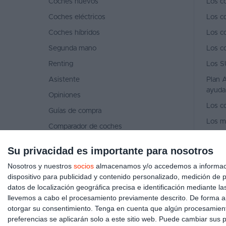
Coches nuevos
Los c
Coches eléctricos
Los c
Coches híbridos
Los c
Segunda mano
Los c
Renting
Los S
Asistente
Plan A
ayuda
Opiniones
Los c
Guías de compra
Los m
Comparador de coches
Los m
Concesionarios
Su privacidad es importante para nosotros
Los m
Ventas de coches 2026
Nosotros y nuestros
socios
almacenamos y/o accedemos a información
Quiénes somos
dispositivo para publicidad y contenido personalizado, medición de pu
datos de localización geográfica precisa e identificación mediante l
Contacto
llevemos a cabo el procesamiento previamente descrito. De forma al
otorgar su consentimiento.
Tenga en cuenta que algún procesamiento
preferencias se aplicarán solo a este sitio web. Puede cambiar sus p