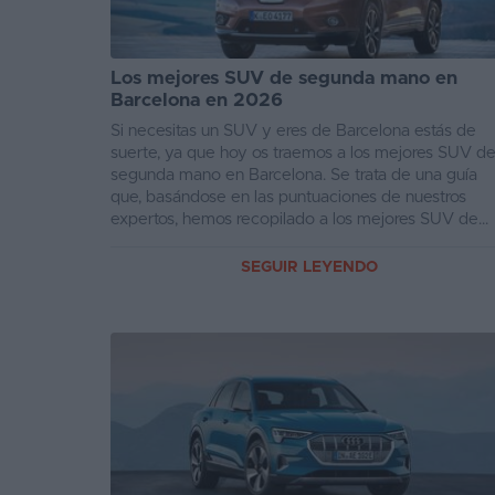
Favoritos
Los mejores SUV de segunda mano en
Concesionarios
Barcelona en 2026
Vender
Si necesitas un SUV y eres de Barcelona estás de
suerte, ya que hoy os traemos a los mejores SUV d
coche
segunda mano en Barcelona. Se trata de una guía
que, basándose en las puntuaciones de nuestros
Blog
expertos, hemos recopilado a los mejores SUV de
ocas...
Ventas
SEGUIR LEYENDO
de
coches
2026