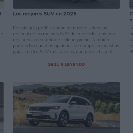
6
Los mejores SUV en 2026
C
m
En esta guía podéis encontrar nuestra selección
L
mo
editorial de los mejores SUV del mercado, teniendo
d
en cuenta un criterio de calidad-precio. También
a
puedes buscar otras opciones de compra en nuestras
m
.
guías con los SUV más baratos, que pone el acent...
S
en
SEGUIR LEYENDO