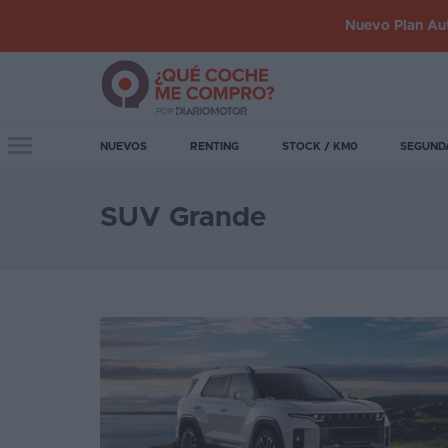
Nuevo Plan Aut
Iniciar
sesión
Toggle navigation
NUEVOS
RENTING
STOCK / KM0
SEGUND
Inicio
SUV Grande
Coches
nuevos
Renting
Suscripción
Stock
KM
0