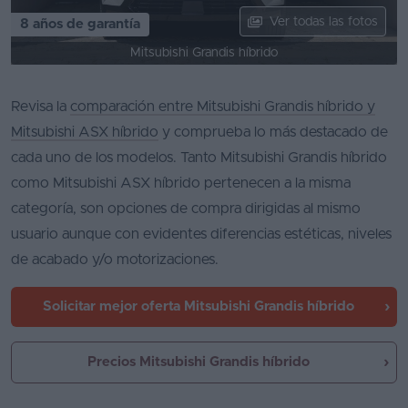
Ver todas las fotos
8 años de garantía
Favoritos
Mitsubishi Grandis híbrido
Concesionarios
Revisa la
comparación entre Mitsubishi Grandis híbrido y
Vender
coche
Mitsubishi ASX híbrido
y comprueba lo más destacado de
cada uno de los modelos. Tanto Mitsubishi Grandis híbrido
Blog
como Mitsubishi ASX híbrido pertenecen a la misma
Ventas
categoría, son opciones de compra dirigidas al mismo
de
usuario aunque con evidentes diferencias estéticas, niveles
coches
de acabado y/o motorizaciones.
2026
Solicitar mejor oferta
Mitsubishi Grandis híbrido
Precios Mitsubishi Grandis híbrido