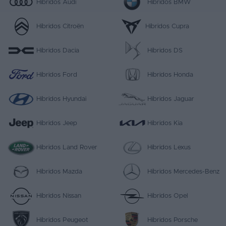
Híbridos Audi
Híbridos BMW
Híbridos Citroën
Híbridos Cupra
Híbridos Dacia
Híbridos DS
Híbridos Ford
Híbridos Honda
Híbridos Hyundai
Híbridos Jaguar
Híbridos Jeep
Híbridos Kia
Híbridos Land Rover
Híbridos Lexus
Híbridos Mazda
Híbridos Mercedes-Benz
Híbridos Nissan
Híbridos Opel
Híbridos Peugeot
Híbridos Porsche