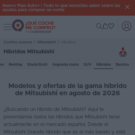
Nuevo Plan Auto+ | Todo lo que necesitas saber sobre las
ayudas para comprar un coche
Toggle navigation
Iniciar
sesión
Coches nuevos
/
Mitsubishi
/
Híbridos
Híbridos Mitsubishi
Inicio
vo
Renting
Stock/Km0
Segunda mano
SUV
Híbridos
Baratos
Coches
nuevos
Modelos y ofertas de la gama híbrido
Renting
de Mitsubishi en agosto de 2026
Suscripción
¿Buscando un híbrido de Mitsubishi? Aquí te
presentamos todos los híbridos que Mitsubishi tiene
Stock
actualmente en el mercado español. Desde el
KM
Mitsubishi Grandis híbrido que es el más barato y está
0