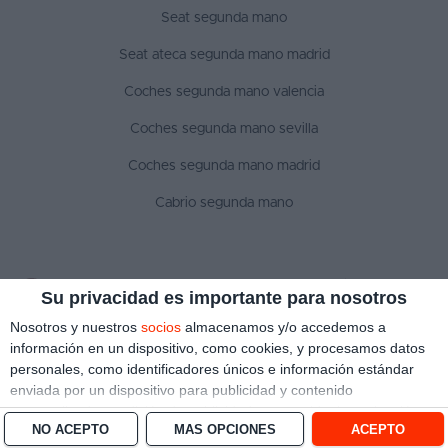
Seat segunda mano
Seat ateca segunda mano madrid
Coches segunda mano valencia
Coches segunda mano sevilla
Coches segunda mano madrid
Cabrio segunda mano
SÍGUENOS
Su privacidad es importante para nosotros
Nosotros y nuestros
socios
almacenamos y/o accedemos a
información en un dispositivo, como cookies, y procesamos datos
personales, como identificadores únicos e información estándar
Aviso legal
Política de privacidad
Política de cookies
enviada por un dispositivo para publicidad y contenido
Copyright © 2022 ¿Qué coche me compro?. Todos los derechos reservados
personalizado, medición de publicidad y contenido, investigación
NO ACEPTO
MÁS OPCIONES
ACEPTO
de audiencia y desarrollo de servicios.
Con su permiso, nosotros y