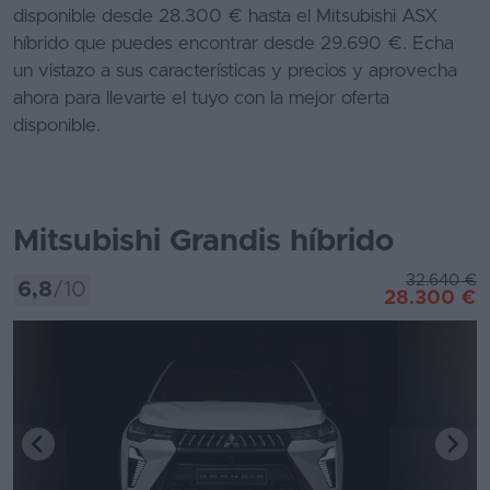
disponible desde 28.300 € hasta el Mitsubishi ASX
Segunda
híbrido que puedes encontrar desde 29.690 €. Echa
mano
un vistazo a sus características y precios y aprovecha
ahora para llevarte el tuyo con la mejor oferta
Eléctricos
disponible.
Híbridos
Ofertas
Mitsubishi Grandis híbrido
Asistente
32.640 €
Foro
6,8
/10
28.300 €
de
opiniones
Guías
de
compra
Comparador