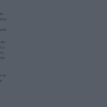
n
ás
tiva
nudo
 ser
a y
tos
los
No te
e.