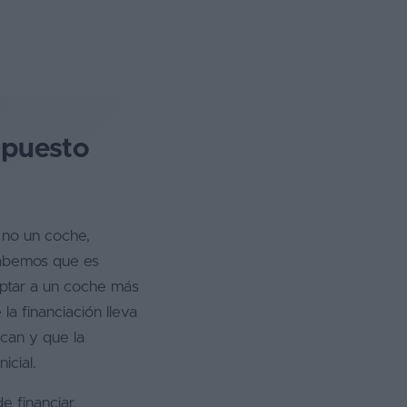
upuesto
 no un coche,
Sabemos que es
optar a un coche más
a financiación lleva
zcan y que la
icial.
e financiar,