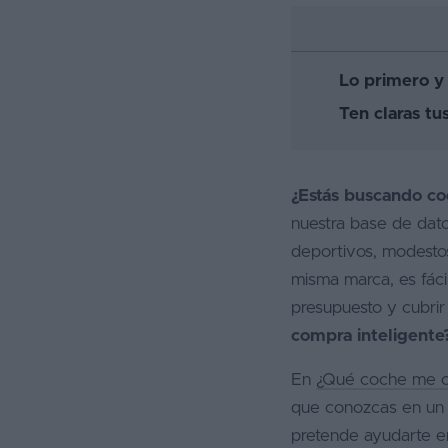
Favoritos
Concesionarios
Lo primero y
Ten claras tu
Vender
coche
Blog
¿Estás buscando co
nuestra base de dat
Ventas
de
deportivos, modestos
coches
misma marca, es fáci
2026
presupuesto y cubrir
compra inteligente
En
¿Qué coche me 
que conozcas en un pr
pretende ayudarte e