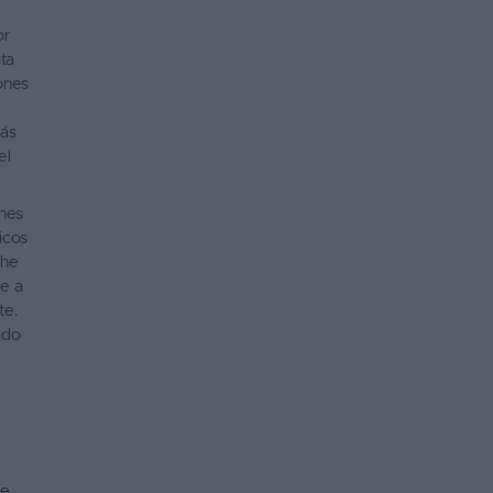
or
ta
ones
zás
el
ches
icos
che
te a
te.
ado
he