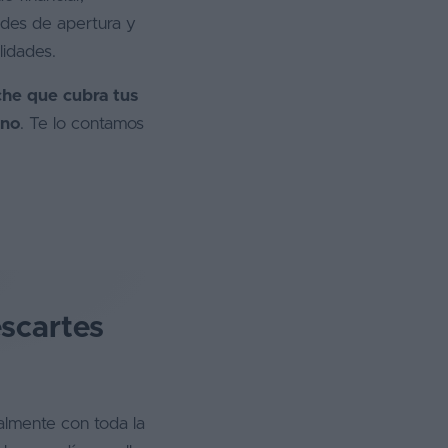
ades de apertura y
lidades.
che que cubra tus
ano
. Te lo contamos
escartes
almente con toda la