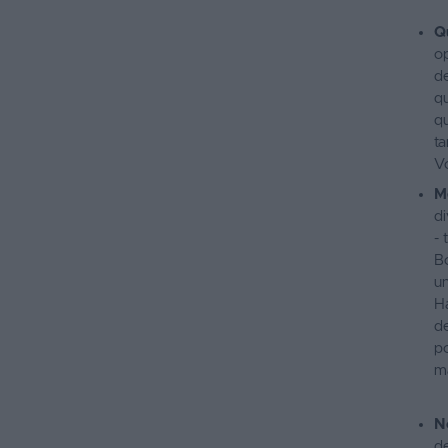
Q
o
de
qu
qu
ta
Vo
M
d
-
B
un
H
d
po
ma
N
de