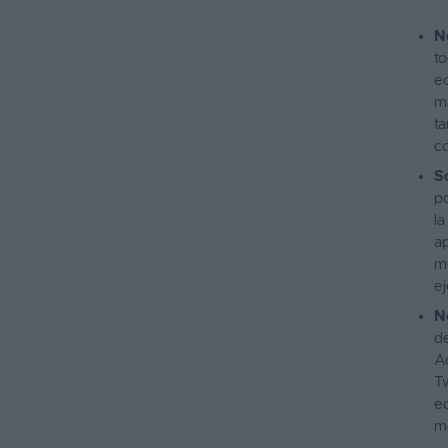
N
to
ec
má
t
co
S
po
la
ap
mo
ej
N
de
Ac
T
eq
mo