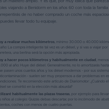
 a un maletero amplio. Y es que, por muy idílica que parezca
les viajando a Benidorm en los años 60 con toda la familia -
arrepentirás de no haber comprado un coche más espacio
uedes llevar todo tu equipaje.
oy a realizar muchos kilómetros
, mínimo 30.000 o 40.000 kilóm
 año: La compra inteligente tal vez es un diésel, y si vas a viajar por
rretera,
una berlina será la opción más apropiada.
oy a hacer pocos kilómetros y habitualmente en ciudad
, menos
.000 al año: Huye del diésel. Generalmente, no lo amortizarás hast
e pasen unos cuantos años y los diésel modernos - por sus sistem
ticontaminación - suelen ser muy propensos a dar problemas en e
ndiciones. Te recomiendo este artículo de Diariomotor:
¿Cuándo el
ésel se convirtió en la elección más absurda?
ilizaré habitualmente las plazas traseras
, por ejemplo para llevar
s niños al colegio: Quizás debas descartar, por lo incómodo de abati
ientos, coches con menos de cuatro puertas.