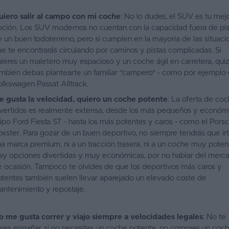
uiero salir al campo con mi coche
: No lo dudes, el SUV es tu mej
pción.
Los SUV modernos
no cuentan con la capacidad fuera de pis
 un buen todoterreno, pero sí cumplen en la mayoría de las situaci
e te encontrarás circulando por caminos y pistas complicadas. Si
ieres un maletero muy espacioso y un coche ágil en carretera, qui
mbién debas plantearte un familiar "campero" -
como por ejemplo 
lkswagen Passat Alltrack
.
e gusta la velocidad, quiero un coche potente
: La oferta de co
ivertidos es realmente extensa, desde los más pequeños y económ
tipo Ford Fiesta ST
- hasta los más potentes y caros -
como el Pors
oxster
. Para gozar de un buen deportivo, no siempre tendrás que ir
a marca premium, ni a un tracción trasera, ni a un coche muy poten
ay opciones divertidas y muy económicas, por no hablar del
merc
e ocasión
. Tampoco te olvides de que los deportivos más caros y
tentes también suelen llevar aparejado un elevado coste de
ntenimiento y repostaje.
o me gusta correr y viajo siempre a velocidades legales
: No te
jes engañar, si no necesitas un coche potente, no compres un coc