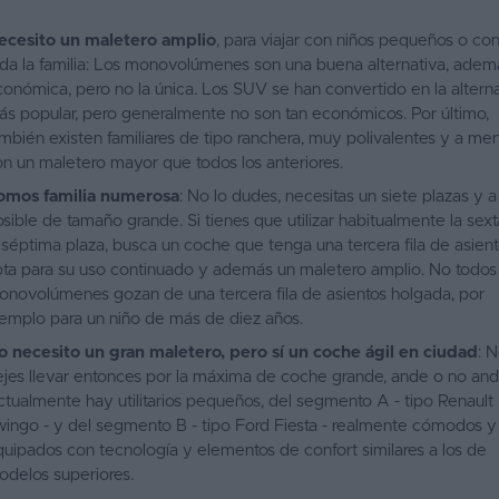
ecesito un maletero amplio
, para viajar con niños pequeños o co
da la familia:
Los monovolúmenes son una buena alternativa
, adem
onómica, pero no la única. Los
SUV
se han convertido en la alterna
s popular, pero generalmente no son tan económicos. Por último,
ambién existen
familiares de tipo ranchera,
muy polivalentes y a me
n un maletero mayor que todos los anteriores.
omos familia numerosa
: No lo dudes,
necesitas un siete plazas
y a
sible de tamaño grande. Si tienes que utilizar habitualmente la sext
 séptima plaza, busca un coche que tenga una tercera fila de asien
ta para su uso continuado y además un maletero amplio. No todos 
novolúmenes gozan de una tercera fila de asientos holgada, por
emplo para un niño de más de diez años.
o necesito un gran maletero, pero sí un coche ágil en ciudad
: 
jes llevar entonces por la máxima de coche grande, ande o no and
tualmente hay utilitarios pequeños, del segmento A -
tipo Renault
wingo
- y del segmento B -
tipo Ford Fiesta
- realmente cómodos y
uipados con tecnología y elementos de confort similares a los de
delos superiores.