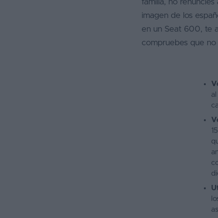
familia, no renuncies
imagen de los españo
en un Seat 600, te 
compruebes que no p
V
al
ca
V
15
qu
an
co
di
Ut
lo
as