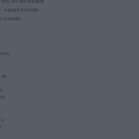
 hoy en día aquella
 suegra incluida -
so cuando
etros
 de
a
as
sas
 a
r