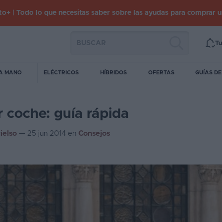
o+ | Todo lo que necesitas saber sobre las ayudas para comprar 
Tu
A MANO
ELÉCTRICOS
HÍBRIDOS
OFERTAS
GUÍAS D
 coche: guía rápida
vielso
—
25 jun 2014
en
Consejos